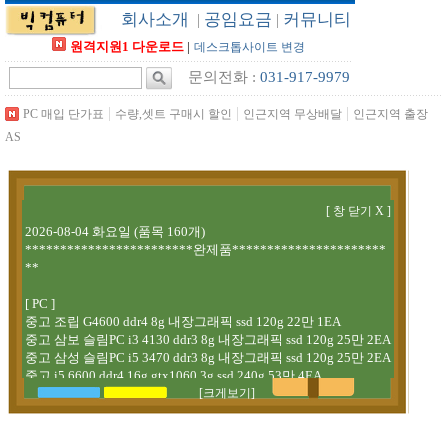
회사소개
공임요금
커뮤니티
|
|
원격지원1 다운로드
|
데스크톱사이트 변경
문의전화 :
031-917-9979
|
|
|
PC 매입 단가표
수량,셋트 구매시 할인
인근지역 무상배달
인근지역 출장
AS
[크게보기]