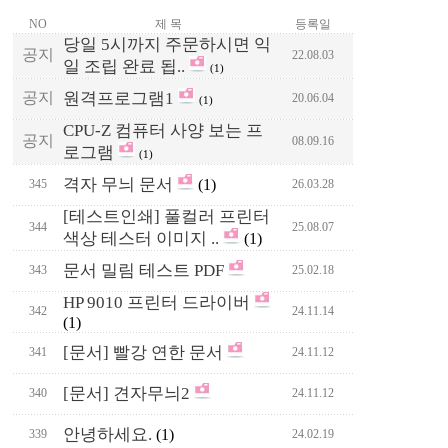
NO
제 목
등록일
당일 5시까지 주문하시면 익
공지
22.08.03
일 조립 완료 됩..
(1)
공지
원격프로그램1
20.06.04
(1)
CPU-Z 컴퓨터 사양 보는 프
공지
08.09.16
로그램
(1)
격자 무늬 문서
(1)
345
26.03.28
[테스트인쇄] 풀컬러 프린터
344
25.08.07
색상 테스터 이미지 ..
(1)
문서 밀림 테스트 PDF
343
25.02.18
HP 9010 프린터 드라이버
342
24.11.14
(1)
[문서] 빨강 연한 문서
341
24.11.12
[문서] 견자무늬2
340
24.11.12
안녕하세요.
(1)
339
24.02.19