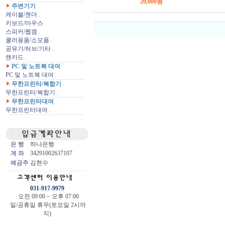
20,000원
주변기기
케이블/젠더
.
키보드/마우스
.
스피커/웹캠
.
쿨러용품/소모품
.
공유기/허브/기타
.
랜카드
.
PC 및 노트북 대여
PC 및 노트북 대여
.
무한프린터/복합기
무한프린터/복합기
.
무한프린터대여
무한프린터대여
.
은 행
하나은행
계 좌
34291002637107
예금주
김현수
031-917-9979
오전 09:00 ~ 오후 07:00
일/공휴일 휴무(토요일 2시까
지)