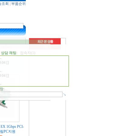
송조회
|
부품순위
3:26 []
s://support.hp.com/bg-en/drivers/hp-250r-15.6-
-g9-notebook-pc/2102139426
3:46 []
ort.lenovo.com/ly/ko/downloads/ds029055?
rack=solr
0:04 []
 감추기
(0)
X
0:04 []
상담 채팅:
접속자(1)
0:04 []
0:04 []
0:04 []
창:
↘
X 1Gbps PCI-
 슬림PC지원