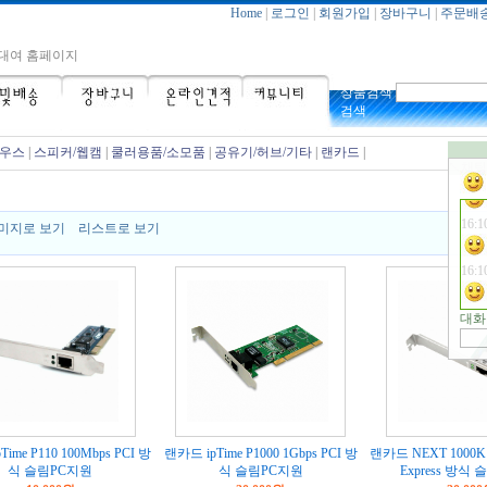
.
Home
|
로그인
|
회원가입
|
장바구니
|
주문배
09:0
http
대여 홈페이지
inch
14:2
상품검색
supp
검색
linkt
16:1
.
마우스
|
스피커/웹캠
|
쿨러용품/소모품
|
공유기/허브/기타
|
랜카드
|
↖채팅
16:1
.
16:1
.
미지로 보기
리스트로 보기
16:1
.
16:1
.
대화
ime P110 100Mbps PCI 방
랜카드 ipTime P1000 1Gbps PCI 방
랜카드 NEXT 1000K E
식 슬림PC지원
식 슬림PC지원
Express 방식