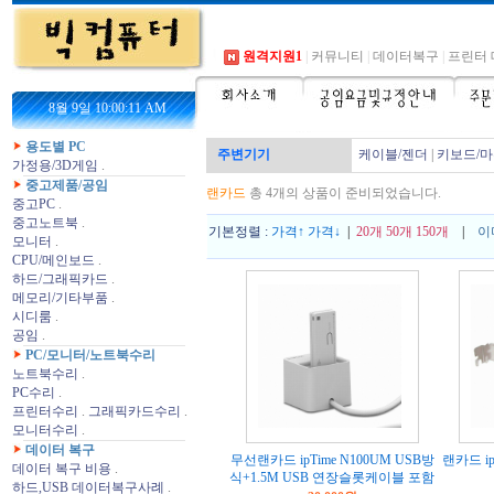
원격지원1
|
커뮤니티
|
데이터복구
|
프린터 
8월 9일 10:00:11 AM
용도별 PC
주변기기
케이블/젠더
|
키보드/
가정용/3D게임
.
중고제품/공임
랜카드
총 4개의 상품이 준비되었습니다.
중고PC
.
중고노트북
.
기본정렬 :
가격↑
가격↓
|
20개
50개
150개
|
이
모니터
.
CPU/메인보드
.
하드/그래픽카드
.
메모리/기타부품
.
시디룸
.
공임
.
PC/모니터/노트북수리
노트북수리
.
PC수리
.
프린터수리
.
그래픽카드수리
.
모니터수리
.
데이터 복구
무선랜카드 ipTime N100UM USB방
랜카드 ipT
데이터 복구 비용
.
식+1.5M USB 연장슬롯케이블 포함
하드,USB 데이터복구사례
.