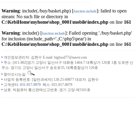
Warning
: include(./buy/basket.php) [
]: failed to open
function.include
stream: No such file or directory in
C:\KebiHome\myhome\shop_0001\mobile\index.php
on line
161
Warning
: include() [
]: Failed opening './buy/basket.php'
function.include
for inclusion (include_path='.;C:\php5\pear') in
C:\KebiHome\myhome\shop_0001\mobile\index.php
on line
161
개인정보관리자: 김현수 E-mail: bigfood77@naver.com
주소: [411-802]경기 고양시 일산서구 대화동 1464-7 대륙상가 126호 1층 도로변 신
주소: 경기도 고양시 일산서구 송포로35, 대륙종합상가 126호
찾아오시는길:
사업자 등록번호: [일반과세자] 128-25-69877 대표자: 김현수
고객센터:
031-917-9979
팩스: 031-917-8979
상호: 빅컴퓨터 통신판매신고번호: 경기 고양-제5161호