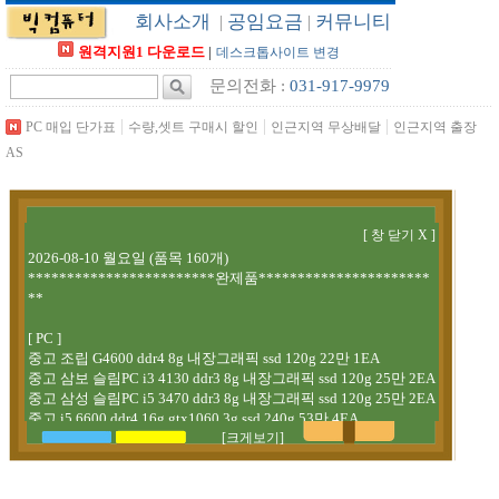
회사소개
공임요금
커뮤니티
|
|
원격지원1 다운로드
|
데스크톱사이트 변경
문의전화 :
031-917-9979
|
|
|
PC 매입 단가표
수량,셋트 구매시 할인
인근지역 무상배달
인근지역 출장
AS
[크게보기]