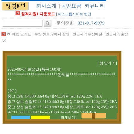
회사소개
공임요금
커뮤니티
|
|
원격지원1 다운로드
|
데스크톱사이트 변경
문의전화 :
031-917-9979
|
|
|
PC 매입 단가표
수량,셋트 구매시 할인
인근지역 무상배달
인근지역 출장
AS
[크게보기]