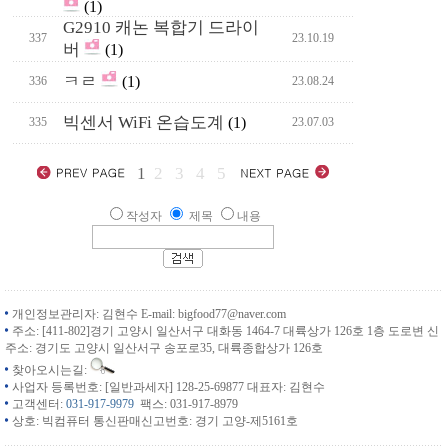
(1)
G2910 캐논 복합기 드라이
337
23.10.19
버
(1)
ㅋㄹ
(1)
336
23.08.24
빅센서 WiFi 온습도계
(1)
335
23.07.03
1
2
3
4
5
작성자
제목
내용
개인정보관리자: 김현수 E-mail: bigfood77@naver.com
주소: [411-802]경기 고양시 일산서구 대화동 1464-7 대륙상가 126호 1층 도로변 신
주소: 경기도 고양시 일산서구 송포로35, 대륙종합상가 126호
찾아오시는길:
사업자 등록번호: [일반과세자] 128-25-69877 대표자: 김현수
고객센터:
031-917-9979
팩스: 031-917-8979
상호: 빅컴퓨터 통신판매신고번호: 경기 고양-제5161호