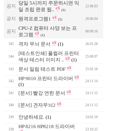
당일 5시까지 주문하시면 익
공지
22.08.03
일 조립 완료 됩..
(1)
공지
원격프로그램1
20.06.04
(1)
CPU-Z 컴퓨터 사양 보는 프
공지
08.09.16
로그램
(1)
격자 무늬 문서
(1)
345
26.03.28
[테스트인쇄] 풀컬러 프린터
344
25.08.07
색상 테스터 이미지 ..
(1)
문서 밀림 테스트 PDF
343
25.02.18
HP 9010 프린터 드라이버
342
24.11.14
(1)
[문서] 빨강 연한 문서
341
24.11.12
[문서] 견자무늬2
340
24.11.12
안녕하세요.
(1)
339
24.02.19
HP 8216 HP8218 드라이버
338
23.10.25